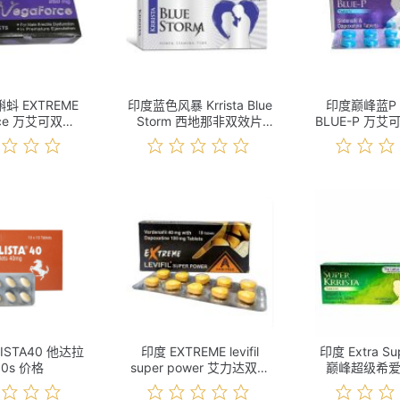
蚪 EXTREME
印度蓝色风暴 Krrista Blue
印度巅峰蓝P K
rce 万艾可双效
Storm 西地那非双效片
BLUE-P 万艾
0s 价格
10s 价格
价
ISTA40 他达拉
印度 EXTREME levifil
印度 Extra Sup
10s 价格
super power 艾力达双效
巅峰超级希
（金女郎） 10s 价格
10s 