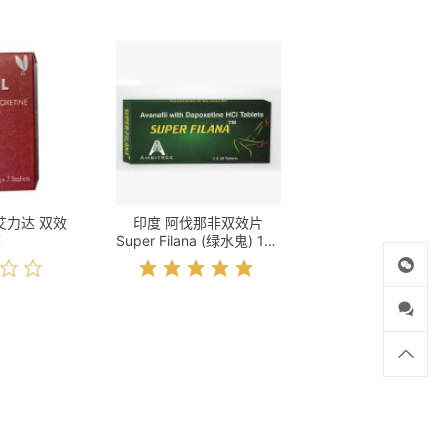
L 艾力达 双效
印度 阿伐那非双效片
冻
Super Filana (绿水鬼) 10s
价格