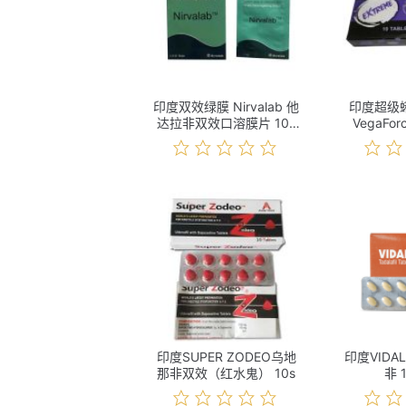
印度双效绿膜 Nirvalab 他
印度超级蝌
达拉非双效口溶膜片 10s
VegaFo
价格
1
印度SUPER ZODEO乌地
印度VIDAL
那非双效（红水鬼） 10s
非 