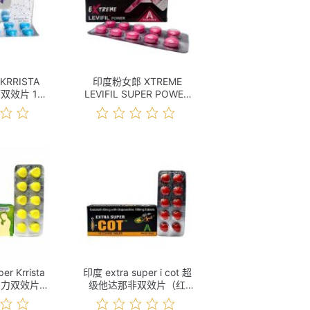
RRISTA
印度粉女郎 XTREME
可双效片 10s
LEVIFIL SUPER POWER
格
伐地那非双效 10s 价格
er Krrista
印度 extra super i cot 超
爱力双效片
级他达那非双效片（红
价格
魔） 10s 价格