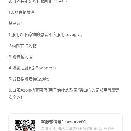
9.HIV(特别是蛋白酶抑制剂治疗)
10.器官捐献者
禁忌症：
1.服用以下药物的患者不应服用Lovegra。
2.硝酸甘油药物
3.硝普钠药物
4.硝酸戊酯(俗称poppers)
5.器官捐赠者接受药物
6.口服Azole抗真菌药(用于治疗念珠菌/鹅口疮的局部用乳膏是
安全的)
客服微信号：seslove01
添加我们，每天分享更多有情趣的事儿，有趣有