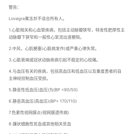
警告：
Lovegra果冻并不适合所有人。
1.心脏相关和心血管疾病，包括主动脉瓣狭窄，特发性肥厚性主
动脉瓣下狭窄和一般性心室流出道梗阻。
2.中风，心肌梗塞(心脏病发作)或严重心律失常。
3.心脏衰竭或冠状动脉疾病引起不稳定的心绞痛。
4.与血压有关的疾病，包括高血压和低血压以及重度患者的自
主神经控制血压受损。
5.静息性低血压(血压)为(BP <90/50)
6.静息高血压(高血压)(BP> 170/110)
7.色素性视网膜炎(视网膜遗传病)
8.镰状细胞性贫血或其他相关贫血