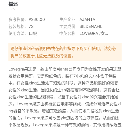
描述
参考售价:
¥260.00
生产企业:
AJANTA
包装规格:
7S
主要成份:
SILDENAFIL
使用方法:
口服
中英名称:
LOVEGRA /女用果冻
请仔细查阅产品说明书或在药师指导下购买和使用，请务必
将产品放置于儿童无法触及的位置。
Lovegra果冻是一款由印度Ajanta公司专门为女性开发的果冻凝
胶状女用伟哥。它是粉红色的，装在7小包的长方体盒子包装
中。在女性xing生活处于艰难的时期，这种产品能很好的恢复
女性的xing生活。当妇女的生zhi器官变得不敏感时，这将会让
女性xing生活的出现障碍，以至于女性对xing的兴趣会开始减
少。Lovegra果冻由枸橼酸西地那非组成，该成分可治疗女性xi
ng器官的不敏感，增加其敏感度，从而使她们摆脱对xing生活
的担心。Lovegra果冻可改善yin道区域的血液供应，从而消除
不敏感现象。Lovegra果冻是一种有效的药物，其作用持续近五