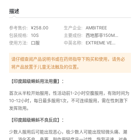
描述
参考售价:
¥258.00
生产企业:
AMBITREE
包装规格:
10S
主要成份:
西地那非150MG+达泊西汀100MG
使用方法:
口服
中英名称:
EXTREME VEGAFORCE /万艾可双效
请仔细查阅产品说明书或在药师指导下购买和使用，请务必
将产品放置于儿童无法触及的位置。
【印度超级蝌蚪用法用量】：
首次从半粒开始服用，性活动前1-2小时空腹服用，有效时间为
10-12小时，每日最多服用1次，不可连续服用，需在性刺激下
发挥效用。
【印度超级蝌蚪不良反应】：
少数人服用后可能出现恶心，极少数人可能出现轻微头痛、潮
红、消化不良、鼻塞。副作用轻度且一过性，恢复迅速，对身