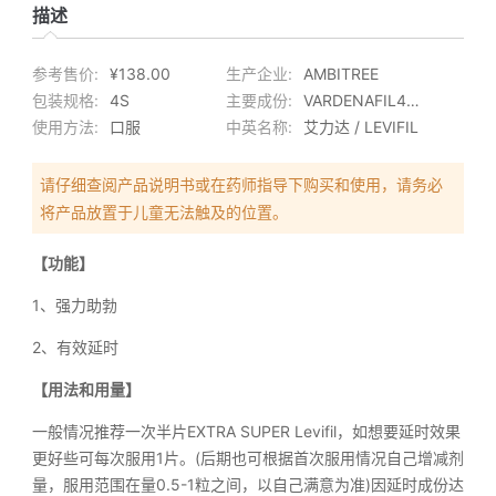
描述
参考售价:
¥138.00
生产企业:
AMBITREE
包装规格:
4S
主要成份:
VARDENAFIL40MG+DAPOXETINE60MG
使用方法:
口服
中英名称:
艾力达 / LEVIFIL
请仔细查阅产品说明书或在药师指导下购买和使用，请务必
将产品放置于儿童无法触及的位置。
【功能】
1、强力助勃
2、有效延时
【用法和用量】
一般情况推荐一次半片EXTRA SUPER Levifil，如想要延时效果
更好些可每次服用1片。(后期也可根据首次服用情况自己增减剂
量，服用范围在量0.5-1粒之间，以自己满意为准)因延时成份达