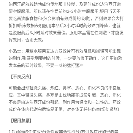
泊西汀起效较助勃成份伐地那非较慢，及延时成份达泊西汀需
要空腹服用。所以请在性爱前约2-3小时空腹服用;服用当天不
要吃高油脂食物和茶(会影响有效成份的吸收)，否则效果会大打
折扣!临床数据表明服用本品后3小时延时药效达到峰值，也就
是说服药后3小时延时效果最佳。服用本品需在性刺激下才能发
挥效用，否则无效。
小贴士：用糖水服用艾达力双效片可有效降低和减轻可能出现
的副作用!感觉到要射的时候，一定要放慢下动作，这样更加激
发本品的延时效果，不要一味的猛打猛冲!
【不良反应】
可能会出现轻微头痛、潮红、鼻塞、恶心、消化不良的不良反
应。其中轻微头痛、鼻塞是由伐地那非成份引起，恶心、消化
不良是由达泊西汀成份引起。副作用为轻度和一过性的。药效
成份在体内代谢完后恢复正常，对身体无任何伤害!切勿紧张!
【服用禁忌】
1.对药物的任何成分(活性或非活性成分)有过敏症状的患者禁