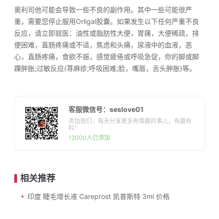
奥利司他可能会导致一些不良的副作用。其中一些可能很严
重，需要您停止服用Orligal胶囊。如果发生以下任何严重不良
反应，请立即就医：油性或脂肪性大便，胃痛，大便稀疏，排
便困难，直肠疼痛或不适，焦虑和头痛，尿液中的血液，恶
心，直肠疼痛，食欲不振，感觉疲倦或呼吸急促，你的脚或脚
踝肿胀;过敏反应(荨麻疹;呼吸困难;脸，嘴唇，舌头肿胀)等。
客服微信号：seslove01
添加我们，每天分享更多有情趣的事儿，有趣有
料！
12000人已添加
相关推荐
印度 睫毛增长液 Careprost 凯普斯特 3ml 价格