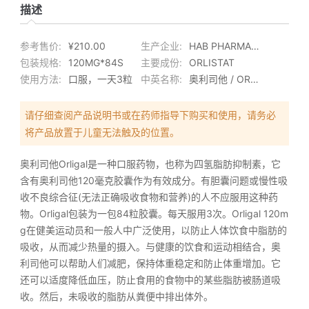
描述
参考售价:
¥210.00
生产企业:
HAB PHARMACEUTICALS RESEARCH LIMITED
包装规格:
120MG*84S
主要成份:
ORLISTAT
使用方法:
口服，一天3粒
中英名称:
奥利司他 / ORLIGAL
请仔细查阅产品说明书或在药师指导下购买和使用，请务必
将产品放置于儿童无法触及的位置。
奥利司他Orligal是一种口服药物，也称为四氢脂肪抑制素，它
含有奥利司他120毫克胶囊作为有效成分。有胆囊问题或慢性吸
收不良综合征(无法正确吸收食物和营养)的人不应服用这种药
物。Orligal包装为一包84粒胶囊。每天服用3次。Orligal 120m
g在健美运动员和一般人中广泛使用，以防止人体饮食中脂肪的
吸收，从而减少热量的摄入。与健康的饮食和运动相结合，奥
利司他可以帮助人们减肥，保持体重稳定和防止体重增加。它
还可以适度降低血压，防止食用的食物中的某些脂肪被肠道吸
收。然后，未吸收的脂肪从粪便中排出体外。