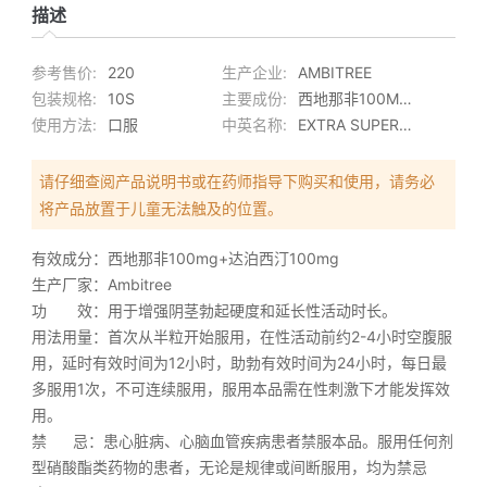
描述
参考售价:
220
生产企业:
AMBITREE
包装规格:
10S
主要成份:
西地那非100MG+达泊西汀100MG
使用方法:
口服
中英名称:
EXTRA SUPER VEGAFORCE/西地那非双效片
请仔细查阅产品说明书或在药师指导下购买和使用，请务必
将产品放置于儿童无法触及的位置。
有效成分：西地那非100mg+达泊西汀100mg
生产厂家：Ambitree
功 效：用于增强阴茎勃起硬度和延长性活动时长。
用法用量：首次从半粒开始服用，在性活动前约2-4小时空腹服
用，延时有效时间为12小时，助勃有效时间为24小时，每日最
多服用1次，不可连续服用，服用本品需在性刺激下才能发挥效
用。
禁 忌：患心脏病、心脑血管疾病患者禁服本品。服用任何剂
型硝酸酯类药物的患者，无论是规律或间断服用，均为禁忌