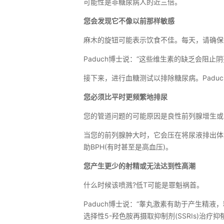
可能性是非糖尿病人的近三倍。
您会发现它不像以前那样敏感
麻木的旋钮可能表示饮食不佳。每天，请确保您
Paduch博士说：“这些维生素的缺乏会阻止
接下来，进行血糖测试以排除糖尿病。Paduch
您必须比平时更频繁地排尿
您的管道问题的可能原因是良性前列腺增生或B
当您的前列腺肿大时，它会压在将尿液排出体
助BPH(有时甚至是高血压)。
您产生更少的射精或无法达到性高潮
什么时候该喷溅?低T可能是罪魁祸首。
Paduch博士说：“睾丸激素有助于产生精
选择性5-羟色胺再摄取抑制剂(SSRIs)