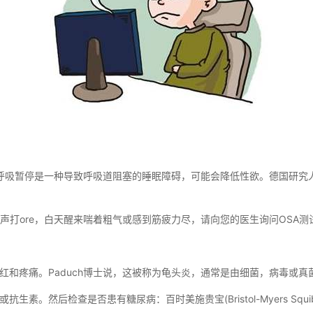
眠呼吸暂停是一种导致呼吸道阻塞的睡眠障碍，可能会降低性欲。德国研究
声打ore，白天醒来喘着粗气或感到筋疲力尽，请向您的医生询问OSA测
红和疼痛。Paduch博士说，这被称为龟头炎，通常是由细菌，病毒或
素。然后检查是否患有糖尿病：百时美施贵宝(Bristol-Myers Sq