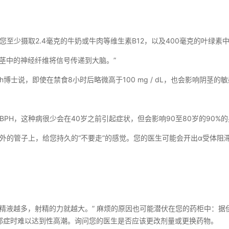
至少摄取2.4毫克的牛奶或牛肉等维生素B12，以及400毫克的叶绿素
阴茎中的神经纤维将信号传递到大脑。”
博士说，即使在禁食8小时后略微高于100 mg / dL，也会影响阴茎的
PH，这种病很少会在40岁之前引起症状，但会影响90至80岁的90%
外的管子上，给您持久的“不要走”的感觉。您的医生可能会开出α受体阻
液，精液越多，射精的力就越大。” 麻烦的原因也可能潜伏在您的药柜中：
治疗抑郁症时难以达到性高潮。询问您的医生是否应该更改剂量或更换药物。