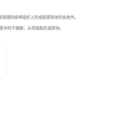
绵内部周围的结缔组织上形成胶原斑块时会发作。
阴茎中的干细胞，从而鼓励形成斑块。