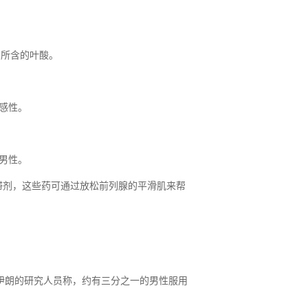
中所含的叶酸。
敏感性。
的男性。
滞剂，这些药可通过放松前列腺的平滑肌来帮
据伊朗的研究人员称，约有三分之一的男性服用