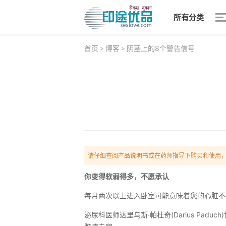
所有分类
首页
博客
阴茎上的8个警告信号
>
>
请仔细查阅产品说明书或在药师指导下购买和使用
你变得软弱得多，不愿承认
每月两次以上进入卧室可能意味着您的心脏不
泌尿科医师达里乌斯·帕杜奇(Darius P