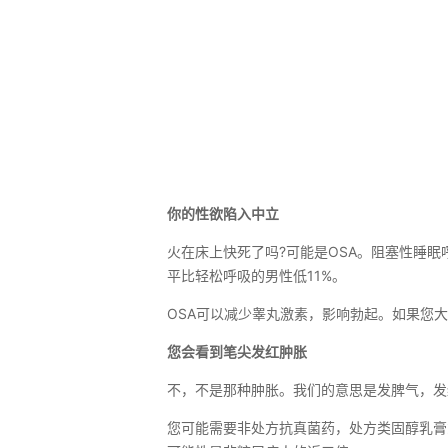
你的性欲陷入中立
火在床上快死了吗?可能是OSA。阻塞性睡
平比轻松呼吸的男性低11%。
OSA可以减少睾丸激素，影响勃起。如果您大
您会看到笔尖发红肿胀
不，不是那种肿胀。我们的意思是发脾气，发
您可能需要非处方抗真菌药，处方类固醇乳膏或抗生