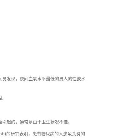
人员发现，夜间血氧水平最低的男人的性欲水
试。
真菌引起的，通常是由于卫生状况不佳。
uibb)的研究表明，患有糖尿病的人患龟头炎的