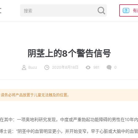
有
阴茎上的8个警告信号
Buzz
2020年8月18日
981
0
，请务必将产品放置于儿童无法触及的位置。
在其中：一项奥地利研究发现，中度或严重勃起功能障碍的男性在10年内
aduch)博士说：“阴茎中的血管明显更小，并开始变窄，早于心脏或大脑中的