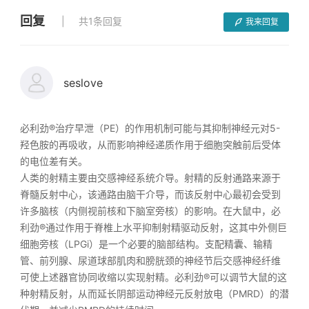
回复
共1条回复
我来回复
seslove
必利劲®治疗早泄（PE）的作用机制可能与其抑制神经元对5-
羟色胺的再吸收，从而影响神经递质作用于细胞突触前后受体
的电位差有关。
人类的射精主要由交感神经系统介导。射精的反射通路来源于
脊髓反射中心，该通路由脑干介导，而该反射中心最初会受到
许多脑核（内侧视前核和下脑室旁核）的影响。在大鼠中，必
利劲®通过作用于脊椎上水平抑制射精驱动反射，这其中外侧巨
细胞旁核（LPGi）是一个必要的脑部结构。支配精囊、输精
管、前列腺、尿道球部肌肉和膀胱颈的神经节后交感神经纤维
可使上述器官协同收缩以实现射精。必利劲®可以调节大鼠的这
种射精反射，从而延长阴部运动神经元反射放电（PMRD）的潜